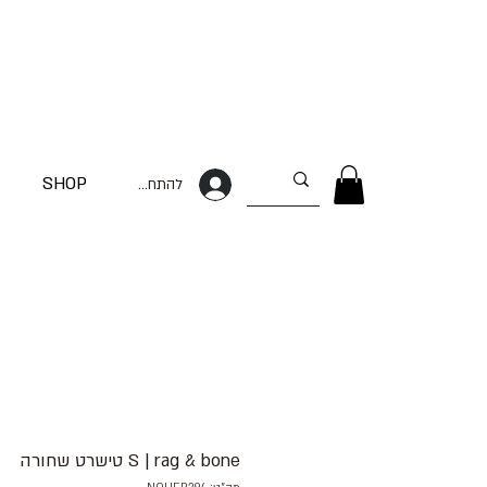
SHOP
להתחברות
S | rag & bone טישרט שחורה