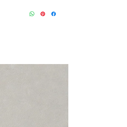
חולצת טישרט בצבע שחור עם מפתח עג
ודיטייל חיתוך על הכתף
מידה מצויינת : S
היקף חזה: 94 ס״מ
הרכב בד : 62% מודל 35% כותנה 3% אלסטן
מצב: טוב מאוד 8/10
rag&bone