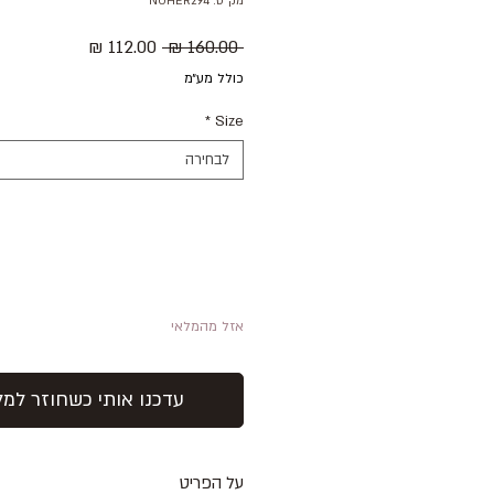
מק"ט: NOHER294
מחיר
מחיר
 ‏160.00 ‏₪ 
רגיל
מבצע
כולל מע״מ
*
Size
לבחירה
אזל מהמלאי
עדכנו אותי כשחוזר למל
על הפריט