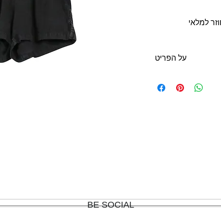
וזר למלאי
על הפריט
ומי במותניים וכיסים
בצדדים
מידה מצויינת: S
קף מותניים: 70 ס״מ
הרכב בד : כותנה
מצב: טוב 7/10
paper
BE SOCIAL