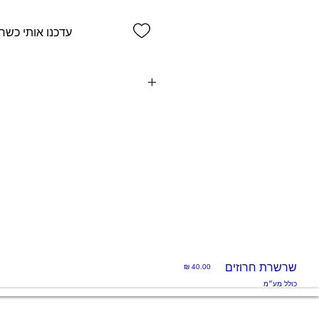
עדכנו אותי כשח
מכנסיים קצרים בצבע אפור עם ג
הי
שרשרת חרוזים
מחיר
תצוגה
כולל מע״מ
מהירה