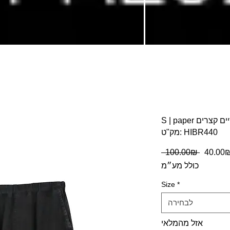
S מכנסיים קצרים
מק"ט: HIBR440
מחיר
40. ‏₪
 ‏100.00 ‏₪ 
רגיל
כולל מע״מ
Size
*
לבחירה
אזל מהמלאי