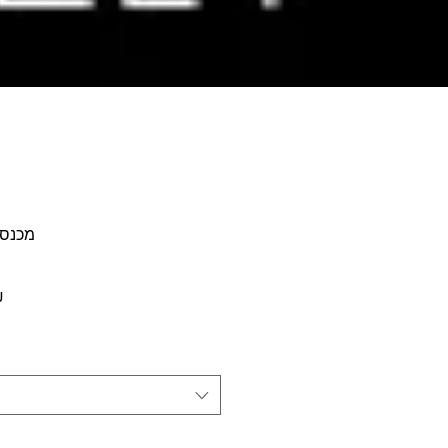
 | paper
מחיר
‏00
מבצע