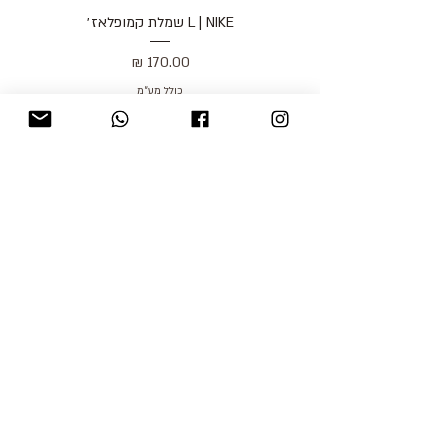
L | NIKE שמלת קמופלאז׳
מחיר
כולל מע״מ
blog
משלוחים והחזרות
למכור אצלנו
צור קשר
אודות
תקנון האתר