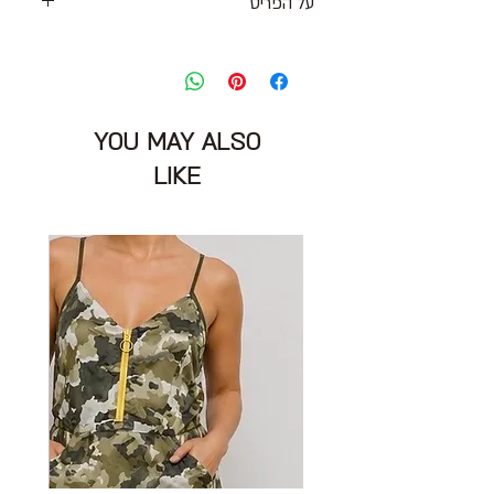
על הפריט
מכנסיים קצרים בגזרת צ׳ינוס
צבע ורוד מעושן ״משומש״
מידה: 28 (כמו 26)
מותניים: 78 ס״מ-
מותני חגורה
YOU MAY ALSO
הרכב בד: 98% כותנה 2% אלסטן
מצב: טוב מאוד
LIKE
MADE.PLACE