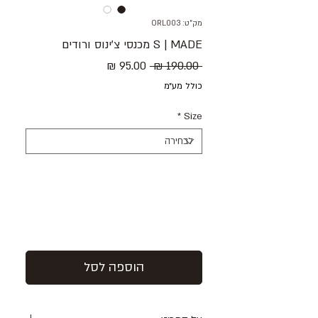
מק"ט: ORL003
S | MADE מכנסי צ׳ינוס ורודים
מחיר
מחיר
 ‏190.00 ‏₪ 
רגיל
מבצע
כולל מע״מ
*
Size
הוספה לסל