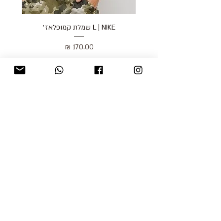
L | NIKE שמלת קמופלאז׳
מחיר
כולל מע״מ
blog
משלוחים והחזרות
למכור אצלנו
צור קשר
אודות
תקנון האתר