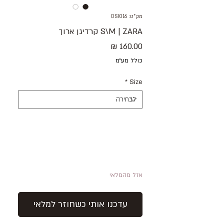
מק"ט: OSI016
S\M | ZARA קרדיגן ארוך
מחיר
כולל מע״מ
*
Size
אזל מהמלאי
עדכנו אותי כשחוזר למלאי