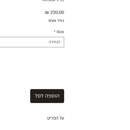
מק"ט: MAYB088
מחיר
כולל מע״מ
*
Size
לבחירה
הוספה לסל
על הפריט
מכנסי צ׳ינו בצבע לבן בגזרה בינונית /