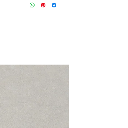
ותופסנים לחגורה
סגירת כפתור ורוכסן וכיסים אחוריים ע
מידה: 4 יתאים למידה S\M
מותניים: 84 ס״מ
הרכב בד: 97% כותנה 3% אלסטן
מצב: טוב מאוד 7/10
VINCE