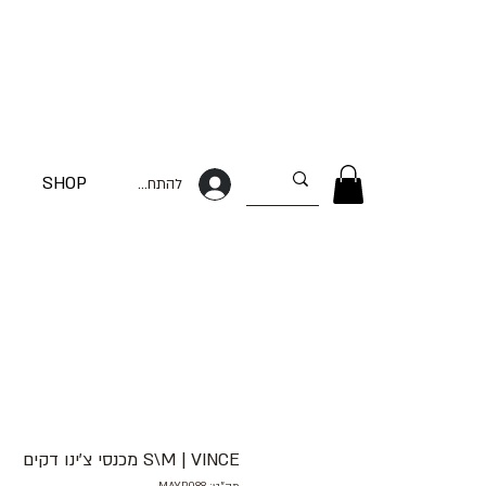
SHOP
להתחברות
S\M | VINCE מכנסי צ׳ינו דקים