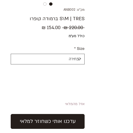
מק"ט: ANB002
S\M | TRES ברמודה קופרו
מחיר
מחיר
 ‏220.00 ‏₪ 
רגיל
מבצע
כולל מע״מ
*
Size
אזל מהמלאי
עדכנו אותי כשחוזר למלאי