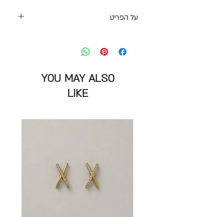
על הפריט
מכנסי ברמודה בסגנון מחוייט בגוון קינמון עם
חגורה
סגירת כפתור ורוכסן וקפלים
גזרה גבוהה וישרה
YOU MAY ALSO
מידה: L יתאימו יותר למידות S\M
מותניים: 78 ס״מ
LIKE
אורך: 52 ס״מ
הרכב: קופרו
מצב: טוב מאוד 8/10
TRES