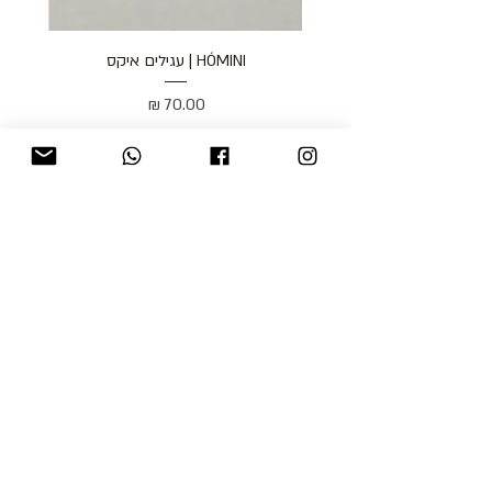
HÓMINI | עגילים איקס
מחיר
כולל מע״מ
blog
משלוחים והחזרות
למכור אצלנו
צור קשר
אודות
תקנון האתר