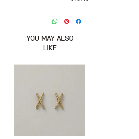
חולצת פשתן שקפקפה מחוייטת בסגנון יפני
אוברסייז בגוון לבן עם פסי סיכה בצבע כחול
עם שרוולים באורך מרפק
מידה מצויינת: ללא תוית תתאים
YOU MAY ALSO
למידה S\M
חזה: 94 ס״מ
LIKE
הרכב בד: 100% פשתן
מצב: טוב מאוד 8/10
suzuki takayuki
מיוצר ביפן