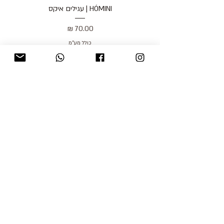
HÓMINI | עגילים איקס
מחיר
כולל מע״מ
blog
משלוחים והחזרות
למכור אצלנו
צור קשר
אודות
תקנון האתר