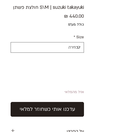
S\M | suzuki takayuki חולצת פשתן
מחיר
כולל מע״מ
*
Size
אזל מהמלאי
עדכנו אותי כשחוזר למלאי
על הפריט