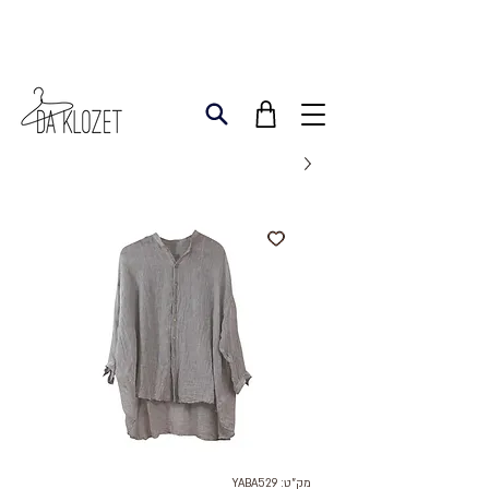
מק"ט: YABA529