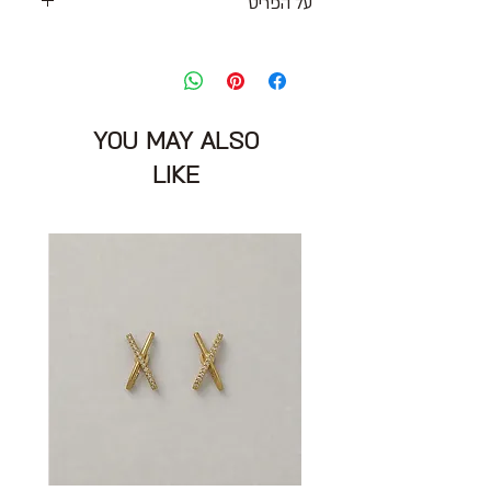
על הפריט
חולצת תיפורים בגוון אפרפר עם חצי שרוול
ורחבה יותר בחלק התחתון
מידה מצויינת: ללא תוית תתאים למידה
S\M
YOU MAY ALSO
חזה: 96 ס״מ
הרכב בד: 80% כותנה 20% משי
LIKE
מצב: טוב מאוד 8/10
RINA ZIN