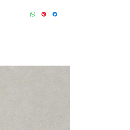
טופ אימון בצבע שחור עם רצועות איקס 
ריפוד פנימי - ניתן להסרה
מידה מצויינת: ללא תוית יתאים למידה S\M
הרכב בד: ללא תוית / פוליאסטר
מצב: טוב 8/10
REEBOK