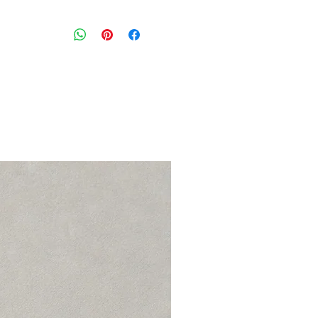
מכנסי קורדרוי בגוון אבן עם גומי במותני
סגירת כפתור ורוכסן עם כיסים בצדדים
גזרת לוס ישרה וגבוהה
מידה מצויינת: S יתאים גם למידה M
מותניים: 76 ס״מ
הרכב בד: 100% כותנה
מצב: טוב מאוד 8/10
KAHIKO