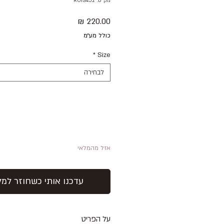
מק"ט: ROIS452
מחיר
כולל מע״מ
*
Size
לבחירה
אזל מהמלאי
עדכנו אותי כשחוזר למל
על הפריט