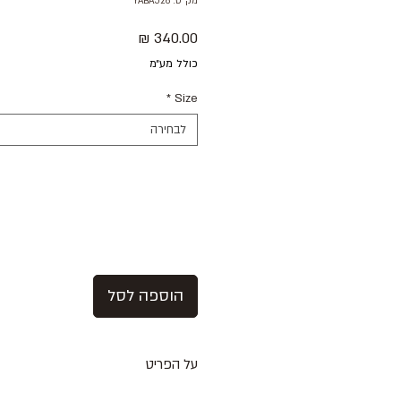
מק"ט: YABA526
מחיר
כולל מע״מ
*
Size
לבחירה
הוספה לסל
על הפריט
ג׳קט סקיני בצבע ירוק ווש