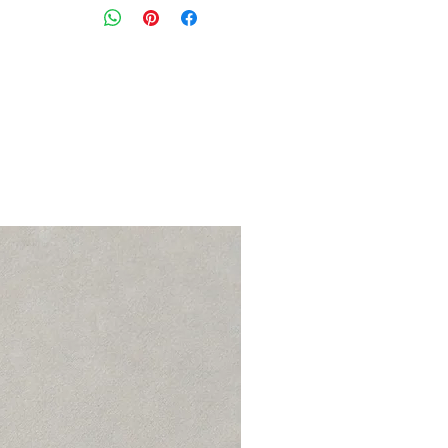
סגירת כפתורים קדמית, כיסים ותיפורי
מידה מצויינת : L קטן יתאים למידה S\M
חזה: 92 ס״מ עם מעט גמישות
דגם: CARMEN
הרכב בד : 98.5% כותנה 1.5% אלסטן
מצב: טוב מאוד 8/10
Acquaverde