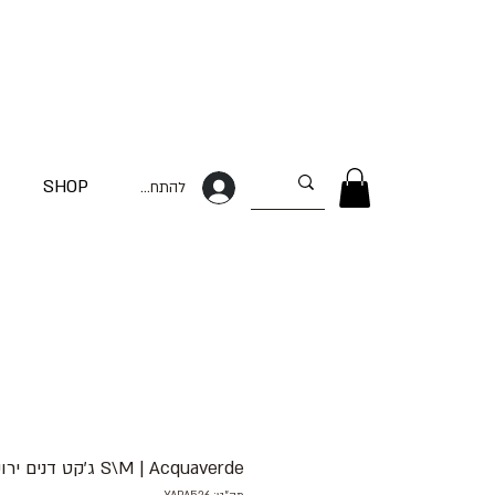
SHOP
להתחברות
S\M | Acquaverde ג׳קט דנים ירוק