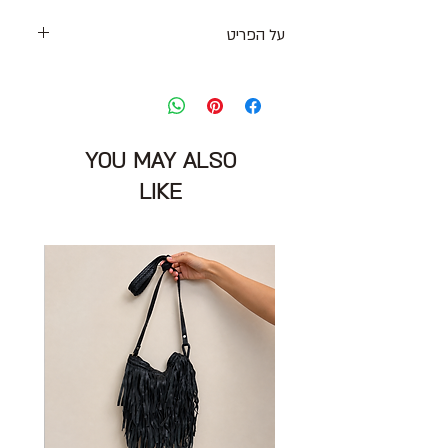
על הפריט
סריג גולף רך בצבע כחול כהה מאוד עם
שרוולים ארוכים
מידה מצויינת: S גדולה שתתאים גם למידה
M
YOU MAY ALSO
היקף חזה: 100 ס״מ
הרכב בד : 100% כותנה
LIKE
מצב
: טוב 8/10
אתא