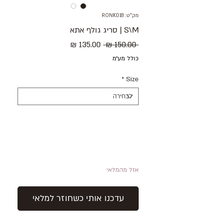
מק"ט: RONK018
S\M | סריג גולף אתא
מחיר
מחיר
 ‏150.00 ‏₪ 
רגיל
מבצע
כולל מע״מ
*
Size
אזל מהמלאי
עדכנו אותי כשחוזר למלאי