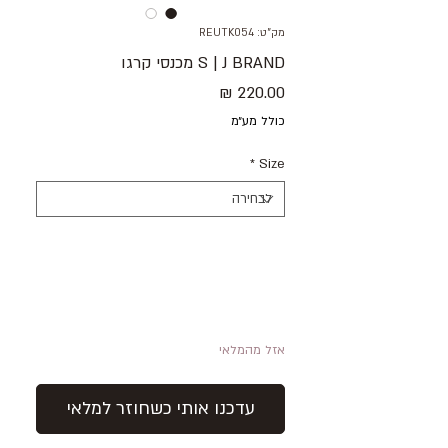
מק"ט: REUTK054
S | J BRAND מכנסי קרגו
מחיר
כולל מע״מ
*
Size
אזל מהמלאי
עדכנו אותי כשחוזר למלאי