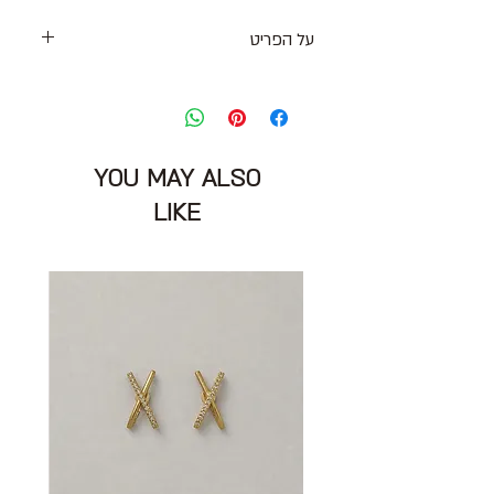
על הפריט
מכנסי קרגו/צ׳ינוס שחורים מבד כותנה
מידה מצויינת: 26
היקף מותניים: 74 ס״מ
הרכב בד: 89% כותנה 9% פוליאסטר 2%
YOU MAY ALSO
פוליאורטן
מצב: טוב מאוד 7/10
LIKE
J BRAND