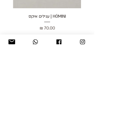
HÓMINI | עגילים איקס
מחיר
כולל מע״מ
blog
משלוחים והחזרות
למכור אצלנו
צור קשר
אודות
תקנון האתר