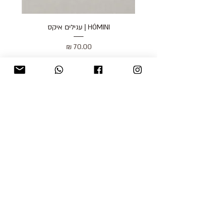
HÓMINI | עגילים איקס
מחיר
כולל מע״מ
blog
משלוחים והחזרות
למכור אצלנו
צור קשר
אודות
תקנון האתר