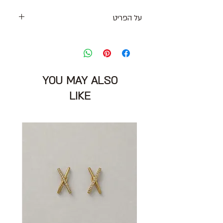
על הפריט
חולצה מכופתרת בגוון אפרפר כהה עשויה
בד כותנה מקומט באופן מכוון
שרוולים ארוכים עם סיומת ראפל
מידה מצוינת: S גדולה
YOU MAY ALSO
חזה: 100 ס״מ
הרכב בד: 100% כותנה
LIKE
מצב: טוב מאוד 8/10
ILANA EFRATI