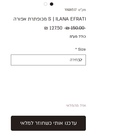
מק"ט: YABA517
S | ILANA EFRATI מכופתרת אפורה
מחיר
מחיר
 ‏150.00 ‏₪ 
רגיל
מבצע
כולל מע״מ
*
Size
אזל מהמלאי
עדכנו אותי כשחוזר למלאי