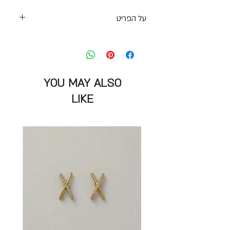
על הפריט
ג׳קט בסגנון בלייזר יוזד בצבע שחור עם
סגירת 3 כפתורים וכיסים קדמיים
שרוולים ארוכים עם סיומת שסע קטן
דיטייל סיומת גזורה בקצוות
YOU MAY ALSO
מידה מצוינת: S
היקף חזה: 92 ס״מ
LIKE
הרכב בד: 100% עור
מצב: טוב מאוד 8/10
ILANA EFRATI