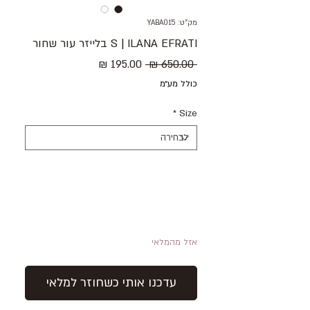
מק"ט: YABA015
S | ILANA EFRATI בלייזר עור שחור
מחיר
מחיר
 ‏650.00 ‏₪ 
רגיל
מבצע
כולל מע״מ
*
Size
אזל מהמלאי
עדכנו אותי כשחוזר למלאי