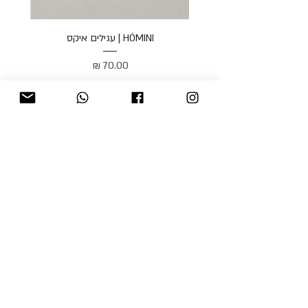
HÓMINI | עגילים איקס
מחיר
כולל מע״מ
blog
משלוחים והחזרות
למכור אצלנו
צור קשר
אודות
תקנון האתר