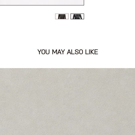
 שחור
 כיס בחזה ושרוולים
YOU MAY ALSO LIKE