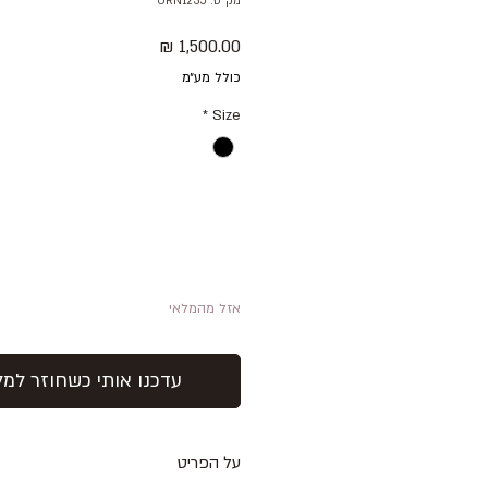
מק"ט: ORN1235
מחיר
כולל מע״מ
*
Size
אזל מהמלאי
עדכנו אותי כשחוזר למל
על הפריט