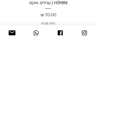
HÓMINI | עגילים איקס
מחיר
כולל מע״מ
blog
משלוחים והחזרות
למכור אצלנו
צור קשר
אודות
תקנון האתר