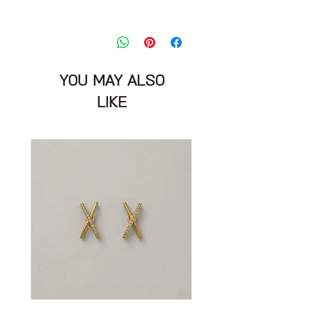
ג׳קט ג׳ינס רך ווש עם כפתורים וכיסים
קדמיים
דגם: THE SNAP JACKET
מידה: 2
YOU MAY ALSO
הרכב בד: 100% כותנה
מצב: טוב מאוד 8/10
LIKE
CURRENT / ELLIOT