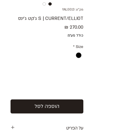
מק"ט: YAL0013
S | CURRENT/ELLIOT ג׳קט ג׳ינס
מחיר
כולל מע״מ
*
Size
הוספה לסל
על הפריט