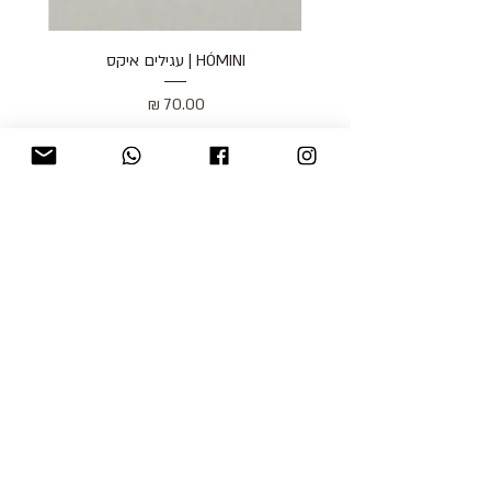
HÓMINI | עגילים איקס
מחיר
כולל מע״מ
blog
משלוחים והחזרות
למכור אצלנו
צור קשר
אודות
תקנון האתר