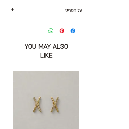
על הפריט
מכנסי ריצה קלילים בפרינט כחול עם גומי
במותניים
מידה: S
מותניים: 76 ס״מ
YOU MAY ALSO
אורך: 29 ס״מ
הרכב: 86% פוליאסטר 14% ספנדקס
LIKE
מצב: טוב 7/10
ATHLETA