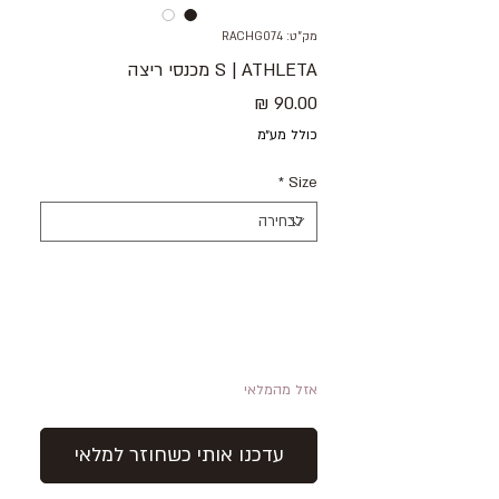
מק"ט: RACHG074
S | ATHLETA מכנסי ריצה
מחיר
כולל מע״מ
*
Size
אזל מהמלאי
עדכנו אותי כשחוזר למלאי