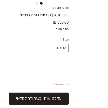
מק"ט: SHIB176
S | AGOLDE ג׳ינס גזרה גבוהה
מחיר
כולל מע״מ
*
Size
אזל מהמלאי
עדכנו אותי כשחוזר למלאי