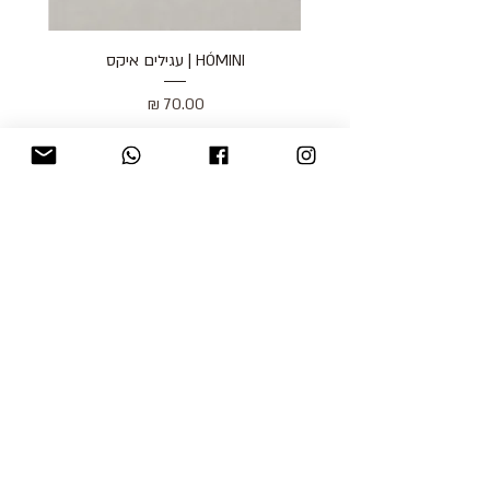
HÓMINI | עגילים איקס
מחיר
כולל מע״מ
blog
משלוחים והחזרות
למכור אצלנו
צור קשר
אודות
תקנון האתר