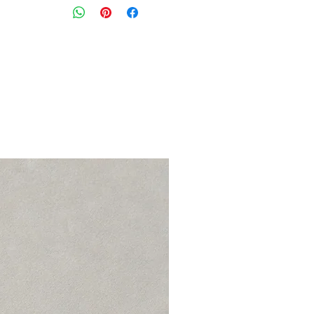
סגירת כפתורים קדמית, כיסים ותיפורי
מידה מצויינת : M קטן יתאים למידה S
חזה: 92 ס״מ עם מעט גמישות
דגם: CARMEN
הרכב בד : 98.5% כותנה 1.5% אלסטן
מצב: טוב מאוד 8/10
Acquaverde