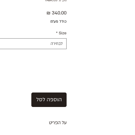
מק"ט: YABA526
מחיר
כולל מע״מ
*
Size
לבחירה
הוספה לסל
על הפריט
ג׳קט סקיני בצבע לבן ווש עם דיטייל ק