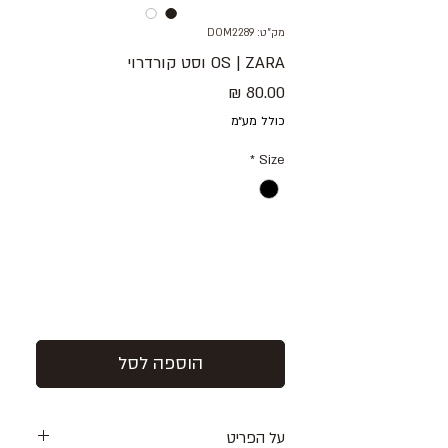
מק"ט: DOM2289
OS | ZARA וסט קורדרוי
מחיר
כולל מע״מ
*
Size
הוספה לסל
על הפריט