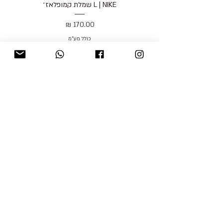
L | NIKE שמלת קמופלאז׳
מחיר
כולל מע״מ
blog
משלוחים והחזרות
למכור אצלנו
צור קשר
אודות
תקנון האתר