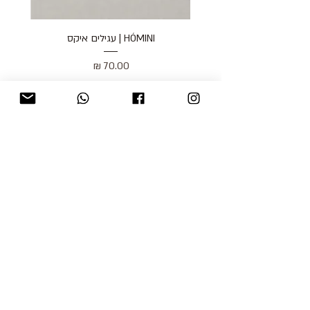
HÓMINI | עגילים איקס
מחיר
כולל מע״מ
blog
משלוחים והחזרות
למכור אצלנו
צור קשר
אודות
תקנון האתר