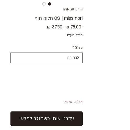
מק"ט: ESH128
OS | miss nori חלוק חוף
מחיר
מחיר
 ‏75.00 ‏₪ 
רגיל
מבצע
כולל מע״מ
*
Size
אזל מהמלאי
עדכנו אותי כשחוזר למלאי