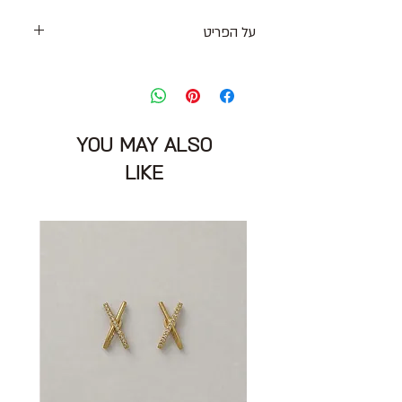
על הפריט
חלוק חוף תחרה עם קשירה קדמית
ושרוולים באורך מרפק
מידה מצויינת : OS
הרכב בד : פוליאסטר
YOU MAY ALSO
מצב: טוב 10\7
miss nori
LIKE