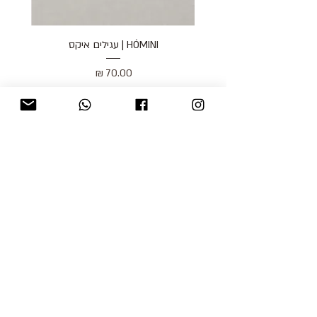
HÓMINI | עגילים איקס
מחיר
כולל מע״מ
blog
משלוחים והחזרות
למכור אצלנו
צור קשר
אודות
תקנון האתר