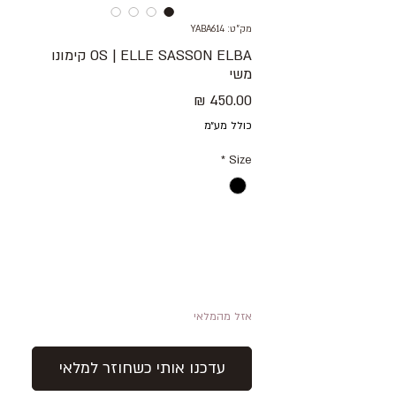
מק"ט: YABA614
OS | ELLE SASSON ELBA קימונו
משי
מחיר
כולל מע״מ
*
Size
אזל מהמלאי
עדכנו אותי כשחוזר למלאי