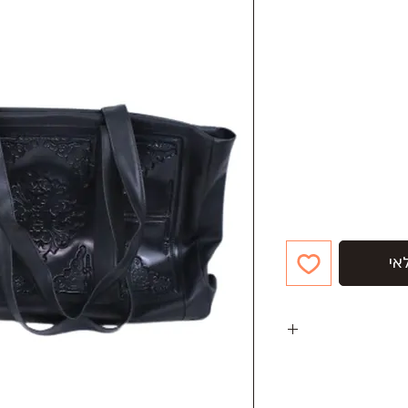
אי
רוכסן
טן עם רוכסן