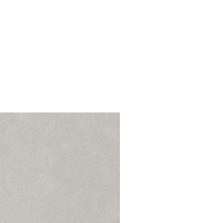
ידיות נשיאה על הכתף
חומרים: פלסטיק, דמוי עור.
תיק זה מעוצב בתל אביב ונתפר בישרא
החומר הפלסטי ממנו עשוי התיק מיוצר
וידידותית לסביבה
מצב: חדש 10/10
MEDUSA