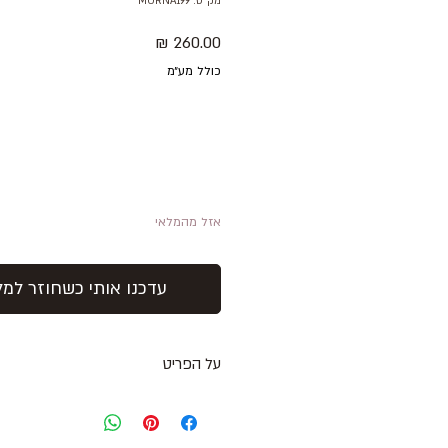
מק"ט: MORNA199
מחיר
כולל מע״מ
אזל מהמלאי
עדכנו אותי כשחוזר למל
על הפריט
תיק מלבני גדול בצבע שחור עם סגירת 
מידות התיק: רוחב 46 ס"מ , גובה 31 ס"מ, עומק 8 ס״מ
תא אחד גדול עם חלוקה פנימית ותא ק