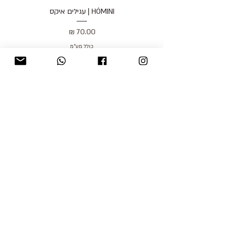
HÓMINI | עגילים איקס
מחיר
כולל מע״מ
blog
משלוחים והחזרות
למכור אצלנו
צור קשר
אודות
תקנון האתר