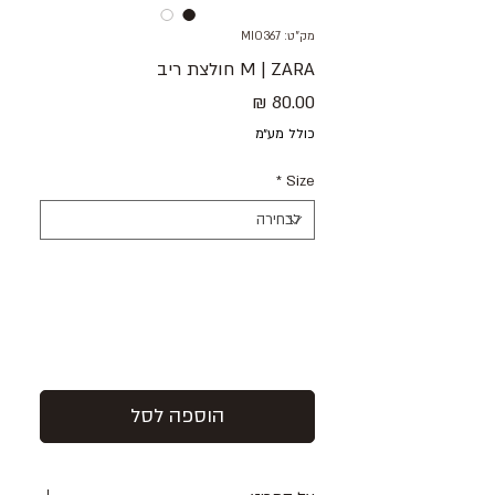
מק"ט: MIO367
M | ZARA חולצת ריב
מחיר
כולל מע״מ
*
Size
הוספה לסל