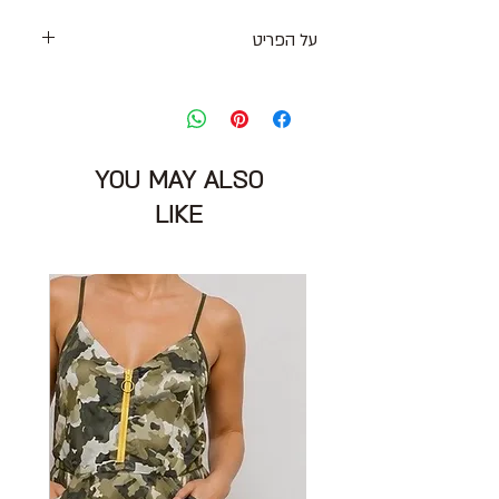
על הפריט
חולצת קרושה שקפקפה בצבע לבן עם
שרוולים ארוכים וסיומת ראפל
סגירת כפתור על העורף
מידה מצויינת: L שתתאים יותר למידה M
YOU MAY ALSO
חזה: 100 ס״מ
הרכב בד: 100% כותנה
LIKE
מצב: טוב 8/10
ZARA