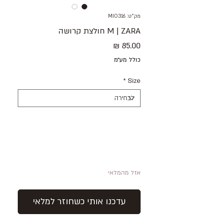
מק"ט: MIO316
M | ZARA חולצת קרושה
מחיר
כולל מע״מ
*
Size
אזל מהמלאי
עדכנו אותי כשחוזר למלאי