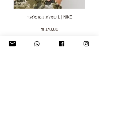
L | NIKE שמלת קמופלאז׳
מחיר
כולל מע״מ
blog
משלוחים והחזרות
למכור אצלנו
צור קשר
אודות
תקנון האתר