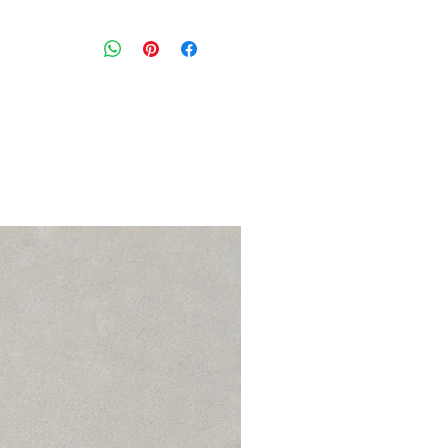
קרדיגן קאמל עם כיסים וכפתורים
מידה מצויינת: M
חזה: 104 ס״מ
הרכב בד: ויסקוזה כותנה ופוליאסטר
מצב: טוב 8/10
UNIQLO