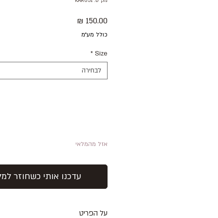
מק"ט: KAR031
מחיר
כולל מע״מ
*
Size
לבחירה
אזל מהמלאי
עדכנו אותי כשחוזר למל
על הפריט