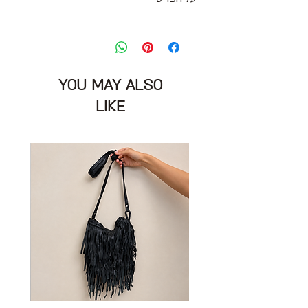
חגורת עור חומה, ארוגה עם אבזם כסוף
ודיטייל לב אדום
עובי: 2.5 ס״מ
מידה: M
YOU MAY ALSO
אורך: 109 ס״מ
הרכב: עור
LIKE
מצב: טוב מאוד 8/10
SCOTCH & SODA