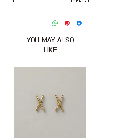
על הפריט
סוויטשירט דק בגזרת קרופ בגוון חום עם
שרוולים ארוכים שמוטים
דיטייל תיפורים בולטים וסיומת פרומות
מידה מצויינת: M
YOU MAY ALSO
חזה: 100 ס״מ
אורך מהכתף: 41 ס״מ
LIKE
הרכב בד: 100% כותנה
מצב: חדש עם אטיקט 10/10
RAZILI