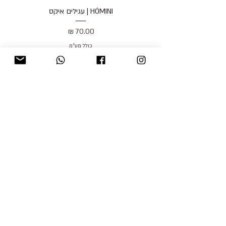
HÓMINI | עגילים איקס
מחיר
כולל מע״מ
blog
משלוחים והחזרות
למכור אצלנו
צור קשר
אודות
תקנון האתר