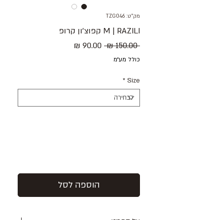
מק"ט: TZG046
M | RAZILI קפוצ׳ון קרופ
מחיר
מחיר
 ‏150.00 ‏₪ 
רגיל
מבצע
כולל מע״מ
*
Size
הוספה לסל