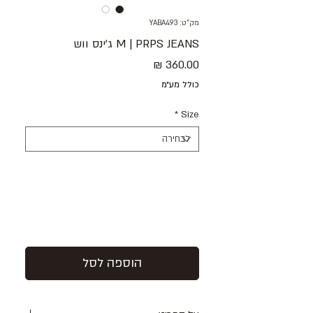
מק"ט: YABA493
M | PRPS JEANS ג׳ינס ווש
מחיר
כולל מע״מ
*
Size
הוספה לסל