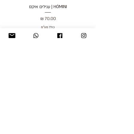
HÓMINI | עגילים איקס
מחיר
כולל מע״מ
blog
משלוחים והחזרות
למכור אצלנו
צור קשר
אודות
תקנון האתר