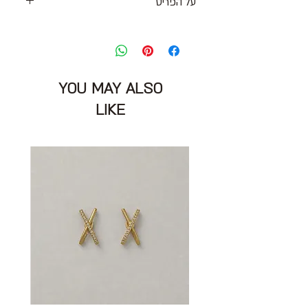
על הפריט
ג׳ינס בסגנון ווש באגי רחב ומחמיא, גזרה
בינונית שיושבת נמוך
סגירת כפתורים, תופסנים לחגורה וכיסים
מידה מצויינת : 26 יתאים למידה M
YOU MAY ALSO
מותניים: 86 ס״מ
הרכב בד : 100% כותנה
LIKE
מצב: טוב מאוד 8/10
PRPS JEANS