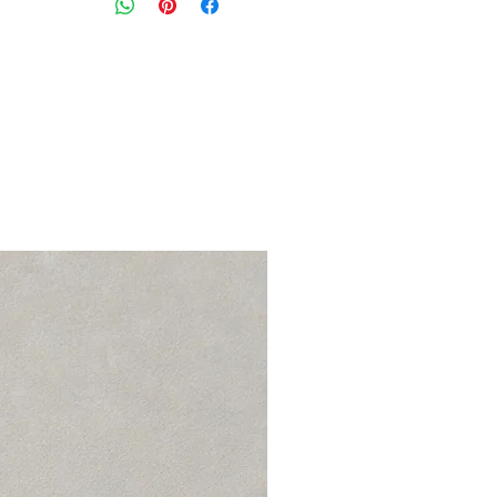
מידה מצוינת: M
מותניים: 70 ס״מ גמיש
אורך: 27 ס״מ
הרכב בד: פוליאסטר ממוחזר ואלסטן
מצב: טוב 8/10
NIKE