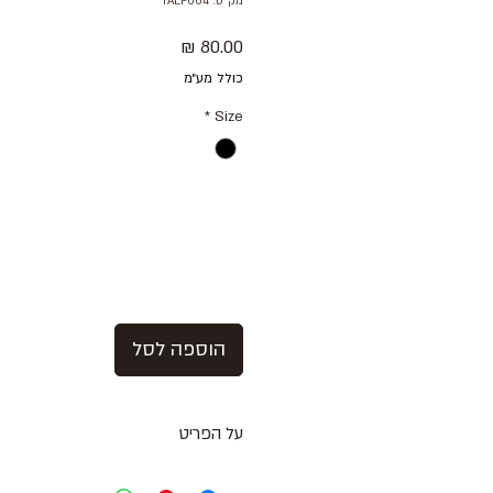
מק"ט: TALF004
מחיר
כולל מע״מ
*
Size
הוספה לסל
על הפריט
טייץ אימון קצר בפרינט אפרפר