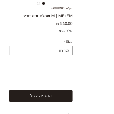
מק"ט: RACHG100
M | ME+EM שמלת וסט סריג
מחיר
כולל מע״מ
*
Size
הוספה לסל