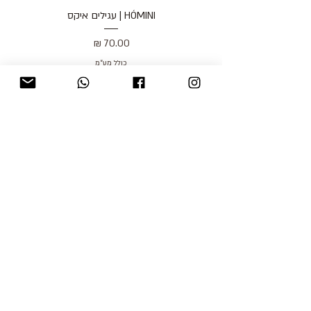
HÓMINI | עגילים איקס
מחיר
כולל מע״מ
blog
משלוחים והחזרות
למכור אצלנו
צור קשר
אודות
תקנון האתר