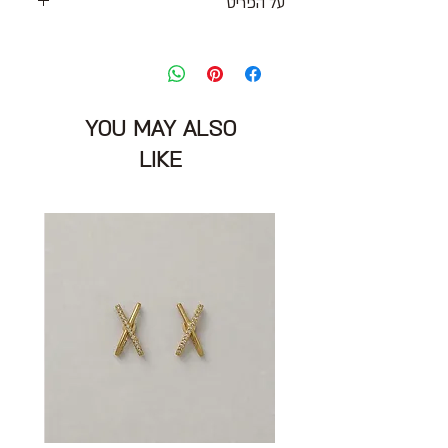
על הפריט
שמלת מידי סרוגה עם כפתורים מוזהבים
בצבע כחול כהה / לבן
ללא שרוולים ודמוי כיסים
חזה: 100 ס״מ גמיש
YOU MAY ALSO
אורך: 92 ס״מ
מידה מצויינת: M
LIKE
הרכב: 41% ויסקוזה 34% פוליאמיד 25%
כותנה
מצב: טוב מאוד 8/10
ME+EM