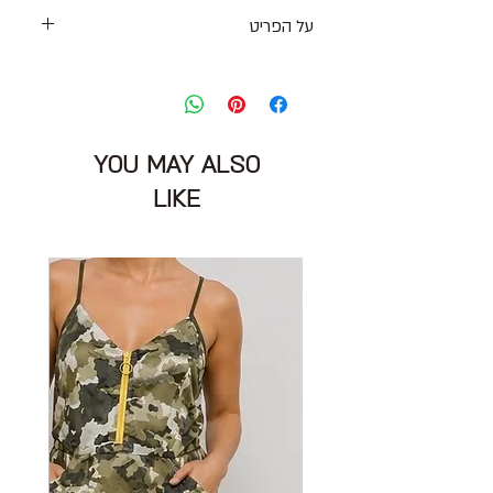
על הפריט
חולצת טי עשויה בד דקיק ושקפקף עם
מפתח עגול ושרוולים קצרים
סיומות פרומות ופס תיפור אלכסוני על הגב
מידה מצויינת: M
YOU MAY ALSO
היקף חזה: 100 ס״מ
הרכב בד: ללא תוית מרגיש כמו כותנה
LIKE
מצב: טוב מאוד עם מספר נק׳ של משיכות
של החוט
Maya Zukerman