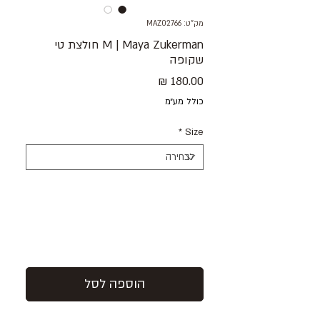
מק"ט: MAZ02766
M | Maya Zukerman חולצת טי
שקופה
מחיר
כולל מע״מ
*
Size
הוספה לסל