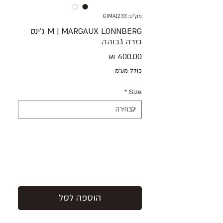
מק"ט: GIMA1233
M | MARGAUX LONNBERG ג׳ינס
גזרה גבוהה
מחיר
כולל מע״מ
*
Size
הוספה לסל