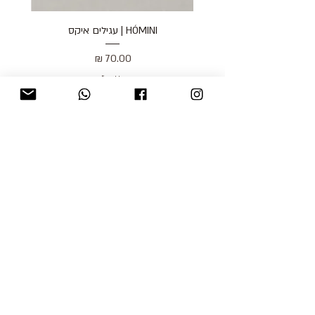
HÓMINI | עגילים איקס
מחיר
כולל מע״מ
blog
משלוחים והחזרות
למכור אצלנו
צור קשר
אודות
תקנון האתר