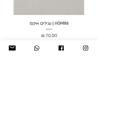
HÓMINI | עגילים איקס
מחיר
כולל מע״מ
blog
משלוחים והחזרות
למכור אצלנו
צור קשר
אודות
תקנון האתר