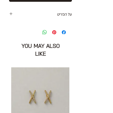
על הפריט
גופיית סריג דקה ונעימה בגוון סגלגל עם
דיטייל ניטים
גזרה ארוכה מעט ומפתח רחב בצדדים
מידה: L יתאים למידות M\L
YOU MAY ALSO
היקף חזה: 90 ס״מ
הרכב בד: כותנה 100%
LIKE
מצב: טוב מאוד 8/10
ZADIG & VOLTAIRE LUXE