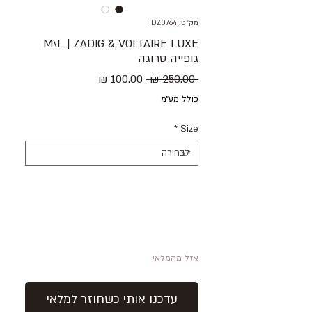
מק"ט: IDZ0764
M\L | ZADIG & VOLTAIRE LUXE
גופייה סרוגה
מחיר
מחיר
 ‏250.00 ‏₪ 
רגיל
מבצע
כולל מע״מ
*
Size
אזל מהמלאי
עדכנו אותי כשחוזר למלאי