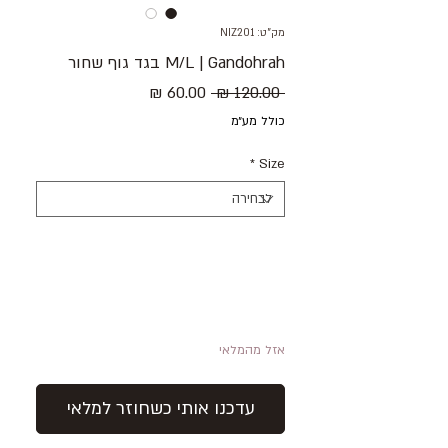
מק"ט: NIZ201
M/L | Gandohrah בגד גוף שחור
מחיר
מחיר
 ‏120.00 ‏₪ 
רגיל
מבצע
כולל מע״מ
*
Size
אזל מהמלאי
עדכנו אותי כשחוזר למלאי