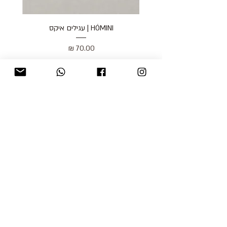
HÓMINI | עגילים איקס
מחיר
כולל מע״מ
blog
משלוחים והחזרות
למכור אצלנו
צור קשר
אודות
תקנון האתר