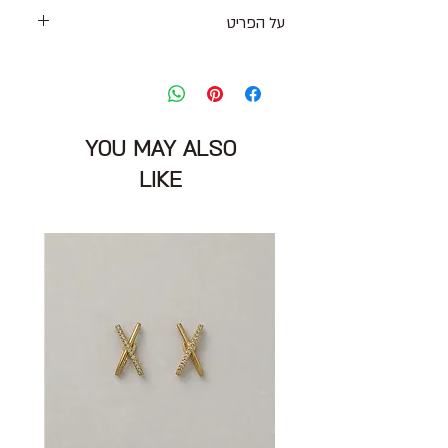
על הפריט
שמלת גלביה מקסי צבעונית קלילה ונעימה
מפתח וי עם תיפורים ושסעים בצדדים
מידה מצויינת: ללא תוית
יתאים למידה M\L
YOU MAY ALSO
היקף חזה: 106 ס״מ
אורך: 130 ס״מ
LIKE
הרכב בד: ללא תוית מרגיש כמו כותנה
מצב: טוב 8/10
ללא זיהוי מותג