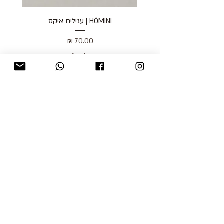
HÓMINI | עגילים איקס
מחיר
כולל מע״מ
blog
משלוחים והחזרות
למכור אצלנו
צור קשר
אודות
תקנון האתר