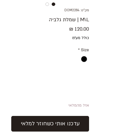
מק"ט: DOM2284
M\L | שמלת גלביה
מחיר
כולל מע״מ
*
Size
אזל מהמלאי
עדכנו אותי כשחוזר למלאי