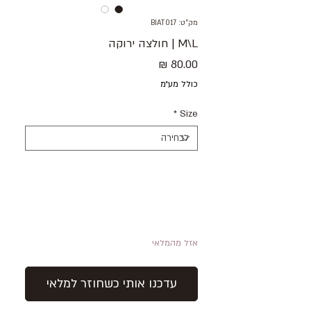
מק"ט: BIAT017
M\L | חולצה ירוקה
מחיר
כולל מע״מ
*
Size
אזל מהמלאי
עדכנו אותי כשחוזר למלאי