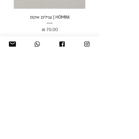
HÓMINI | עגילים איקס
מחיר
כולל מע״מ
blog
משלוחים והחזרות
למכור אצלנו
צור קשר
אודות
תקנון האתר