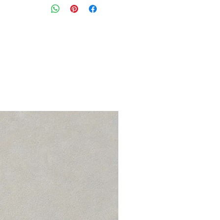
רוכסן וכפתור עם גומי במתותניים האחו
גזרה רחבה
מידה מצויינת : os
היקף מותניים: 80-86 ס״מ
הרכב בד : 95% כותנה 5% לייקרה
מצב: כחדש 9/10
EX for you