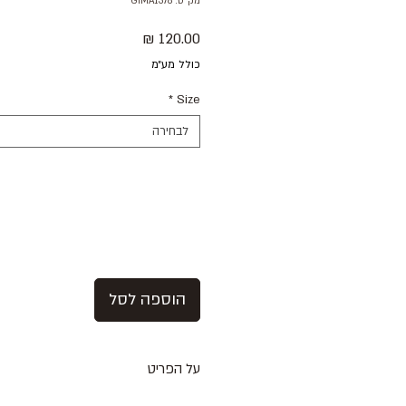
מק"ט: GIMA1378
מחיר
כולל מע״מ
*
Size
לבחירה
הוספה לסל
על הפריט
מכנסי כותנה עם פסים אפורים