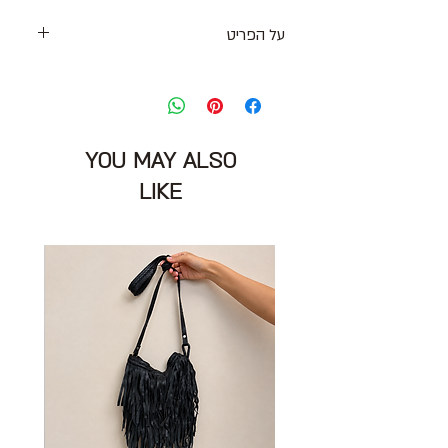
על הפריט
חולצת צמר רכה ונעימה בגוון לילך עם
מפתח עגול ושרוולים קצרים
מידה: M
הרכב בד: 60% צמר אלפקה 30% ניילון
YOU MAY ALSO
10% צמר
מצב: טוב מאוד
LIKE
EVERLANE