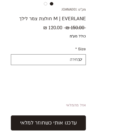
מק"ט: JOANA001
M | EVERLANE חולצת צמר לילך
מחיר
מחיר
 ‏150.00 ‏₪ 
רגיל
מבצע
כולל מע״מ
*
Size
אזל מהמלאי
עדכנו אותי כשחוזר למלאי