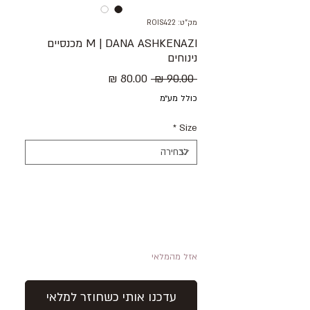
מק"ט: ROIS422
M | DANA ASHKENAZI מכנסיים
נינוחים
מחיר
מחיר
 ‏90.00 ‏₪ 
רגיל
מבצע
כולל מע״מ
*
Size
אזל מהמלאי
עדכנו אותי כשחוזר למלאי