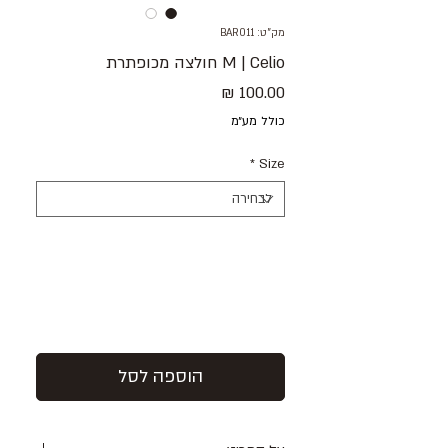
מק"ט: BAR011
M | Celio חולצה מכופתרת
מחיר
כולל מע״מ
*
Size
הוספה לסל