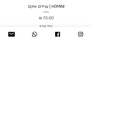
HÓMINI | עגילים איקס
מחיר
כולל מע״מ
blog
משלוחים והחזרות
למכור אצלנו
צור קשר
אודות
תקנון האתר