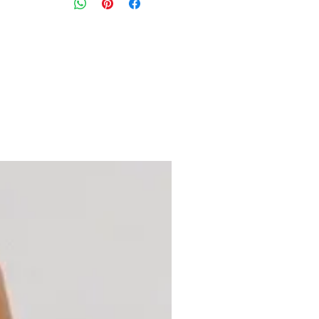
שרוולים קצרים ומפתח עגול
מידה: ללא תוית תתאים למידה M
חזה: 102 ס״מ
הרכב בד: 97% ויסקוזה 3% אלסטן
מצב: חדש עם אטיקט 10/10
ANETA