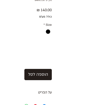
מק"ט: SAAV256
מחיר
כולל מע״מ
*
Size
הוספה לסל
על הפריט
חולצת טישירט ויסקוזה במרקם סאטן וגו