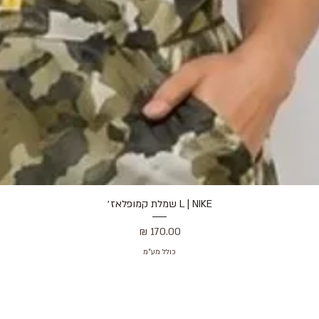
L | NIKE שמלת קמופלאז׳
תצוגה מהירה
מחיר
כולל מע״מ