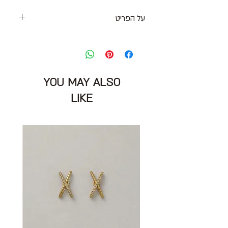
על הפריט
חגורת עור בסגנון יוזד לבן עם אבזם כסוף
גדול ודיטייל כתמים ותיפורים באמצע
עובי: 4 ס״מ
אורך: 105 ס״מ
YOU MAY ALSO
הרכב: עור
מצב: טוב 8/10
LIKE
Courrèges