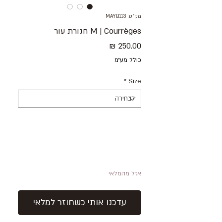
מק"ט: MAYB113
M | Courrèges חגורת עור
מחיר
כולל מע״מ
*
Size
אזל מהמלאי
עדכנו אותי כשחוזר למלאי