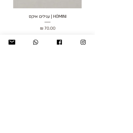
HÓMINI | עגילים איקס
מחיר
כולל מע״מ
blog
משלוחים והחזרות
למכור אצלנו
צור קשר
אודות
תקנון האתר