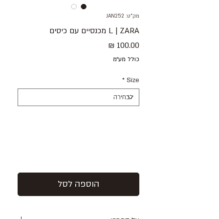
מק"ט: JAN252
L | ZARA מכנסיים עם כיסים
מחיר
כולל מע״מ
*
Size
הוספה לסל