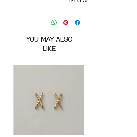
על הפריט
מכנסיים מחוייטים עם כיסים בצדדים, גוון
תכלת
גזרה גבוהה / בינונית סגירת רוכסן וקרס
מידה מצויינת: L
YOU MAY ALSO
מותניים: 90 ס״מ
הרכב בד : 100% פוליאסטר
LIKE
מצב: חדש עם אטיקט 10/10
ZARA