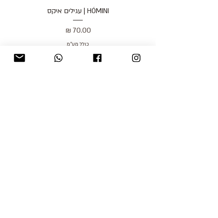
HÓMINI | עגילים איקס
מחיר
כולל מע״מ
blog
משלוחים והחזרות
למכור אצלנו
צור קשר
אודות
תקנון האתר