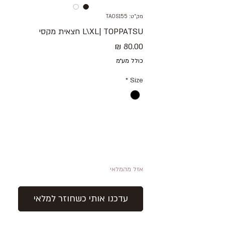
מק"ט: TAOS155
L\XL| TOPPATSU חצאית מקסי
מחיר
כולל מע״מ
*
Size
אזל מהמלאי
עדכנו אותי כשחוזר למלאי