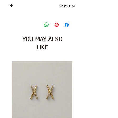
על הפריט
חצאית מקסי רכה בפרינט מנומר עם גומי
במותניים וכיסים בצדדים
מידה מצויינת: L\XL
מותניים: 80 ס״מ
YOU MAY ALSO
אורך: 84 ס״מ
הרכב: ללא תוית מרגיש פוליאסטר
LIKE
מצב: טוב 8/10
TOPPATSU