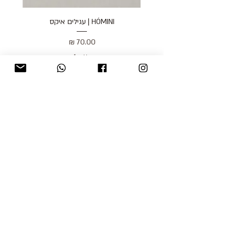
HÓMINI | עגילים איקס
מחיר
כולל מע״מ
blog
משלוחים והחזרות
למכור אצלנו
צור קשר
אודות
תקנון האתר