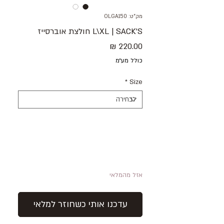
מק"ט: OLGA150
L\XL | SACK'S חולצת אוברסייז
מחיר
כולל מע״מ
*
Size
אזל מהמלאי
עדכנו אותי כשחוזר למלאי