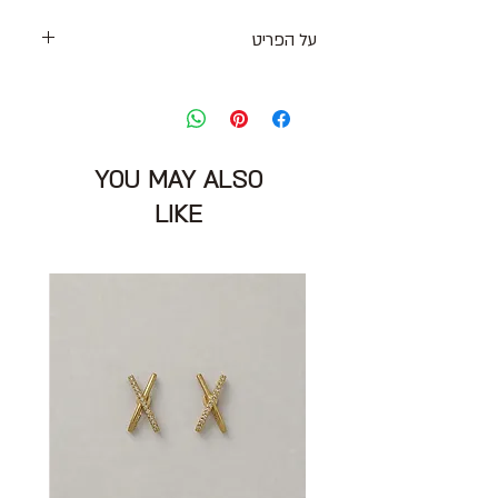
על הפריט
חולצת אוברסייז בצבע חרדל עם
מפתח וי ושרוך
שרוולים ארוכים עם סיומת כפתורים
מידה מצויינת : 2 אוברסייז יתאים
YOU MAY ALSO
למידות L \XL
LIKE
חזה: רחב מאוד
הרכב בד : 100% ויסקוזה
מצב: חדש עם אטיקט 10\10
SACK'S