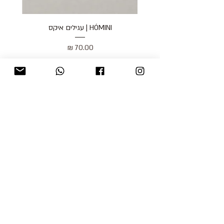
HÓMINI | עגילים איקס
מחיר
כולל מע״מ
blog
משלוחים והחזרות
למכור אצלנו
צור קשר
אודות
תקנון האתר