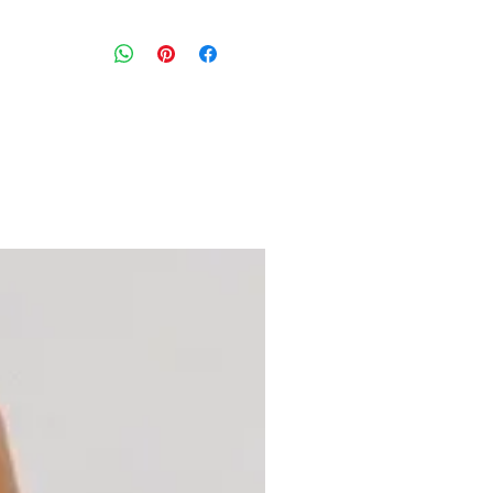
מכנסיים קלילים ונעימים בגזרה ישרה בגו
במותניים וכיסים בצדדים
מידה מצויינת: XL
היקף מותניים: 86 ס״מ
הרכב בד: 100% ויסקוזה
מצב: חדש עם אטיקט 10/10
H&M