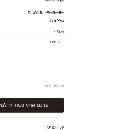
מק"ט: JAN315
מחיר
מחיר
 ‏70.00 ‏₪ 
רגיל
מבצע
כולל מע״מ
*
Size
לבחירה
אזל מהמלאי
עדכנו אותי כשחוזר למל
על הפריט