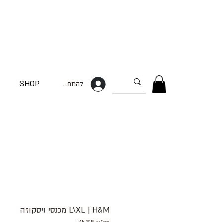
SHOP
להתחברות
L\XL | H&M מכנסי ויסקוזה