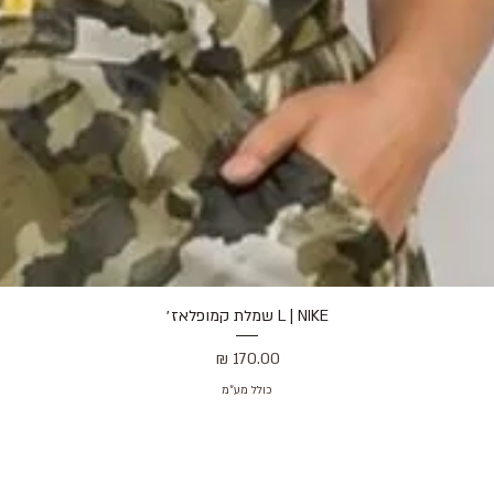
L | NIKE שמלת קמופלאז׳
תצוגה מהירה
מחיר
כולל מע״מ