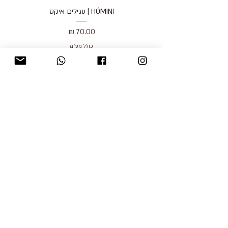
HÓMINI | עגילים איקס
מחיר
כולל מע״מ
blog
משלוחים והחזרות
למכור אצלנו
צור קשר
אודות
תקנון האתר