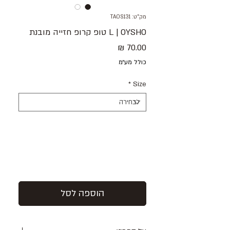
מק"ט: TAOS131
L | OYSHO טופ קרופ חזייה מובנת
מחיר
כולל מע״מ
*
Size
הוספה לסל