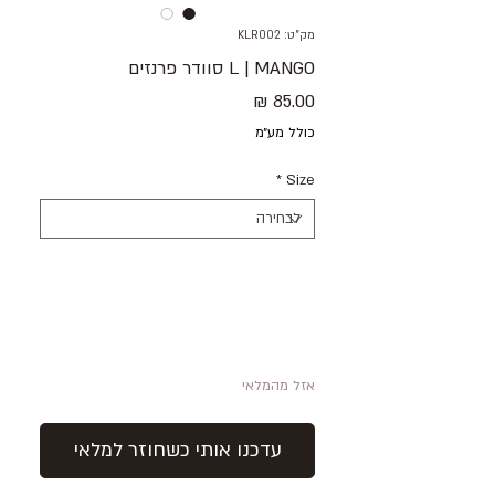
מק"ט: KLR002
L | MANGO סוודר פרנזים
מחיר
כולל מע״מ
*
Size
אזל מהמלאי
עדכנו אותי כשחוזר למלאי